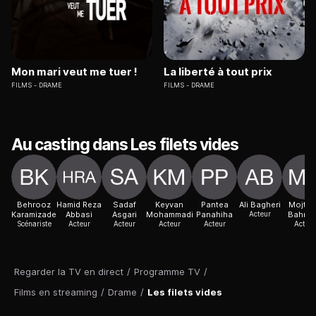
Mon mari veut me tuer !
La liberté à tout prix
FILMS
DRAME
FILMS
DRAME
Au casting dans Les filets vides
Behrooz
Hamid Reza
Sadaf
Keyvan
Pantea
Ali Bagheri
Mojta
Karamizade
Abbasi
Asgari
Mohammadi
Panahiha
Acteur
Bahma
Scénariste
Acteur
Acteur
Acteur
Acteur
Acteur
Regarder la TV en direct
/
Programme TV
/
Films en streaming
/
Drame
/
Les filets vides