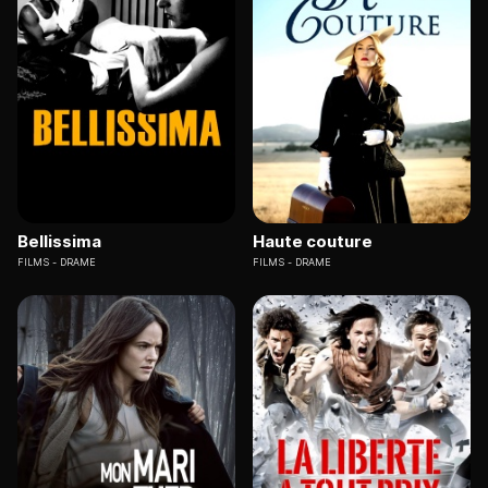
Bellissima
Haute couture
FILMS
DRAME
FILMS
DRAME