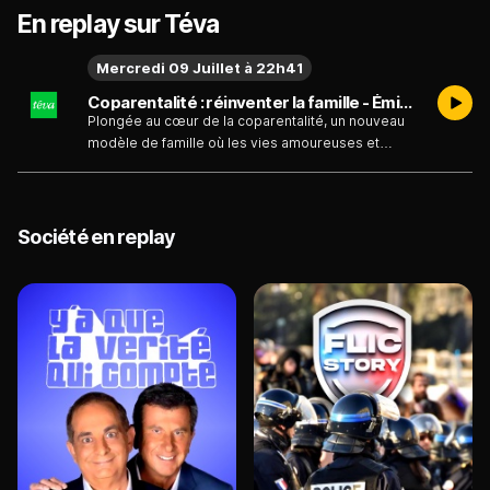
En replay sur Téva
Mercredi 09 Juillet à 22h41
Coparentalité : réinventer la famille - Émission du mercredi 9 juillet 2025
Plongée au cœur de la coparentalité, un nouveau
modèle de famille où les vies amoureuses et
parentales sont dissociées. A travers les
témoignages de familles aux configurations
inédites, ce documentaire explore les motivations,
les défis et les espoirs des parents qui ont choisi
Société en replay
de fonder une famille autrement. Un voyage
inspirant au sein de tribus réinventées, à mille
lieues des clichés.