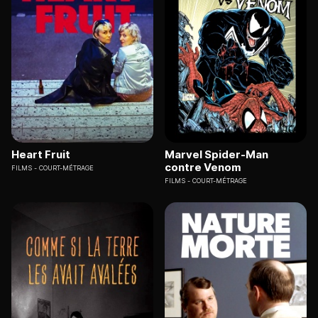
Heart Fruit
Marvel Spider-Man
contre Venom
FILMS
COURT-MÉTRAGE
FILMS
COURT-MÉTRAGE