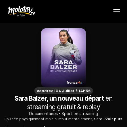
Vendredi 04 Juillet à 14h56
Sara Balzer, un nouveau départ
en
streaming gratuit & replay
Documentaires
Sport en streaming
Epuisée physiquement mais surtout mentalement, Sara Balzer avait besoin de faire une pause. Le retour à la vie normale n’a pas été simple, l’escrimeuse a vécu des moments difficiles mais elle a pris le temps de se reconstruire pour mieux envisager la suite de sa carrière. Elle nous parle de cette nouvelle vie, de ce temps précieux qu’elle s’accorde désormais en dehors des entraînements et de ses ambitions pour les championnats du monde d’escrime fin juillet.
Voir plus