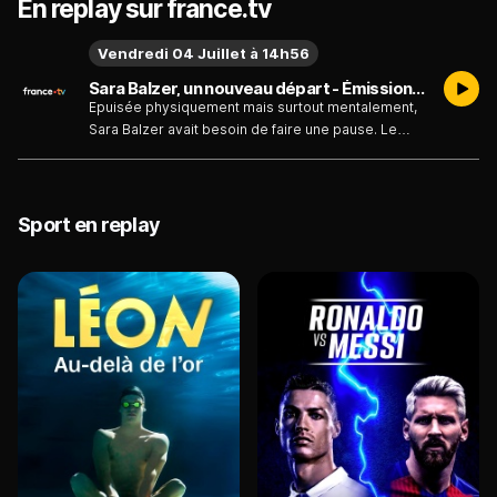
En replay sur france.tv
Vendredi 04 Juillet à 14h56
Sara Balzer, un nouveau départ - Émission du vendredi 4 juillet 2025
Epuisée physiquement mais surtout mentalement,
Sara Balzer avait besoin de faire une pause. Le
retour à la vie normale n’a pas été simple,
l’escrimeuse a vécu des moments difficiles mais
elle a pris le temps de se reconstruire pour mieux
envisager la suite de sa carrière. Elle nous parle de
Sport en replay
cette nouvelle vie, de ce temps précieux qu’elle
s’accorde désormais en dehors des
entraînements et de ses ambitions pour les
championnats du monde d’escrime fin juillet.