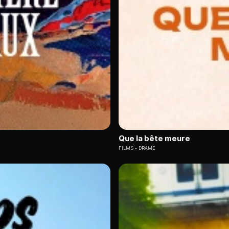
Que la bête meure
FILMS
DRAME