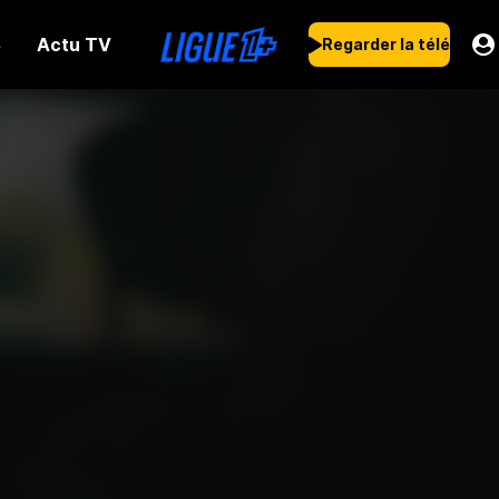
Actu TV
s
Regarder la télé