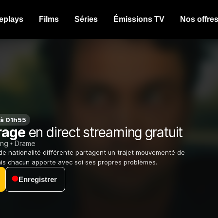
eplays
Films
Séries
Émissions TV
Nos offre
 à 01h55
rage
en direct streaming gratuit
ing
Drame
e nationalité différente partagent un trajet mouvementé de
Mais chacun apporte avec soi ses propres problèmes.
Enregistrer