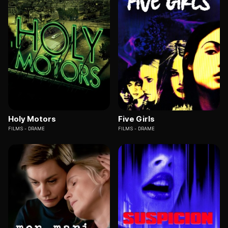
Holy Motors
Five Girls
FILMS
DRAME
FILMS
DRAME