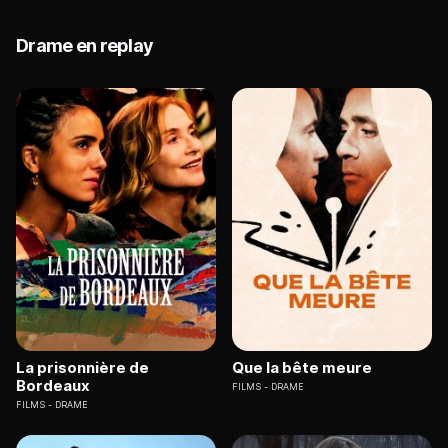
Drame en replay
La prisonnière de
Que la bête meure
Bordeaux
FILMS
DRAME
FILMS
DRAME