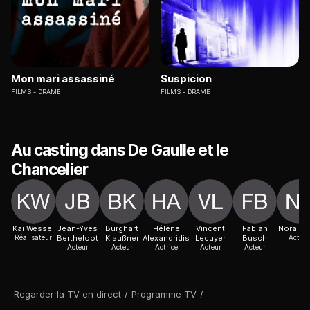
Mon mari assassiné
Suspicion
FILMS
DRAME
FILMS
DRAME
Au casting dans De Gaulle et le
Chancelier
Kai Wessel
Jean-Yves
Burghart
Hélène
Vincent
Fabian
Nora Tur
Réalisateur
Bertheloot
Klaußner
Alexandridis
Lecuyer
Busch
Acteur
Acteur
Acteur
Actrice
Acteur
Acteur
Regarder la TV en direct
/
Programme TV
/