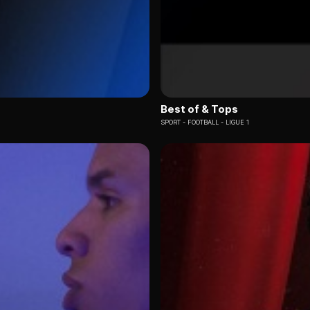
Best of & Tops
SPORT
FOOTBALL - LIGUE 1