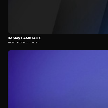
Replays AMICAUX
SPORT
FOOTBALL - LIGUE 1