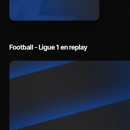
Football - Ligue 1 en replay