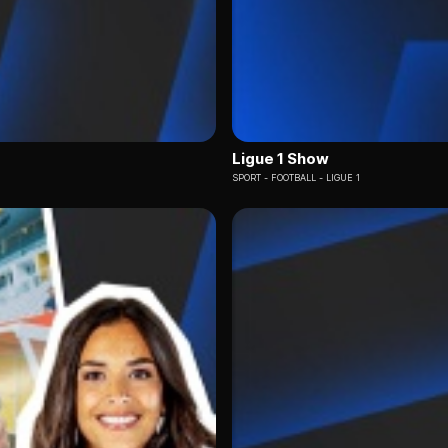
Ligue 1 Show
SPORT
FOOTBALL - LIGUE 1