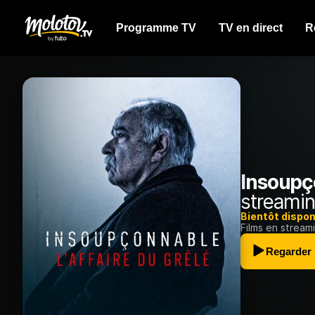
Programme TV
TV en direct
R
Insoupço
streamin
Bientôt dispon
Films en stream
Regarder