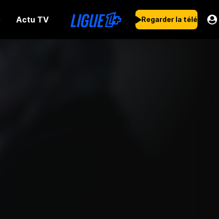
Actu TV
s
Regarder la télé