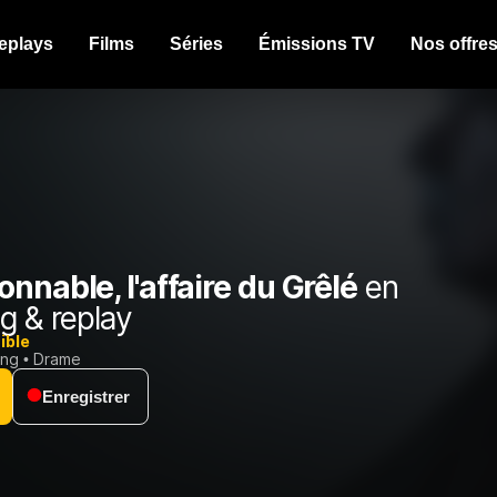
eplays
Films
Séries
Émissions TV
Nos offre
nnable, l'affaire du Grêlé
en
g & replay
ible
ing
Drame
Enregistrer