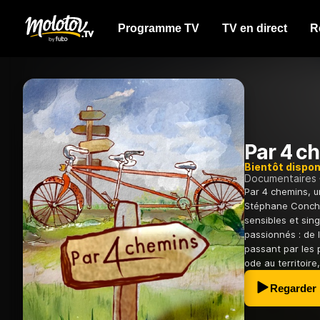
Programme TV
TV en direct
R
Par 4 c
Bientôt dispon
Documentaires
Par 4 chemins, 
Stéphane Conchon
sensibles et sin
passionnés : de 
passant par les 
ode au territoire
Regarder