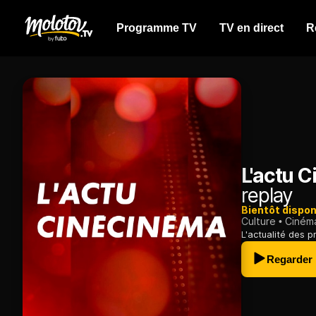
Programme TV
TV en direct
R
L'actu 
replay
Bientôt dispon
Culture
Ciném
L'actualité des 
Regarder