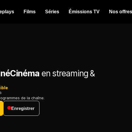
eplays
Films
Séries
Émissions TV
Nos offre
CinéCinéma
en streaming &
ible
a
programmes de la chaîne.
Enregistrer