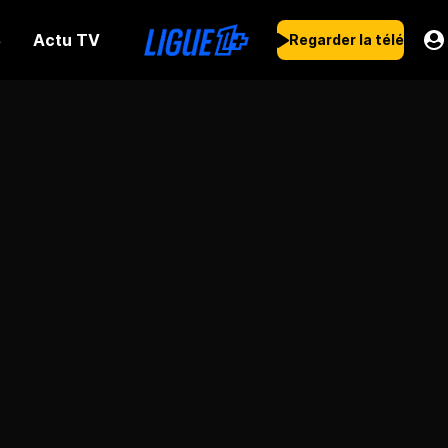
Actu TV
s
Regarder la télé