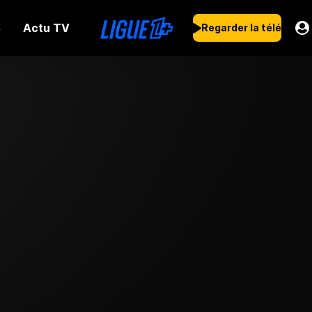
Actu TV
s
Regarder la télé