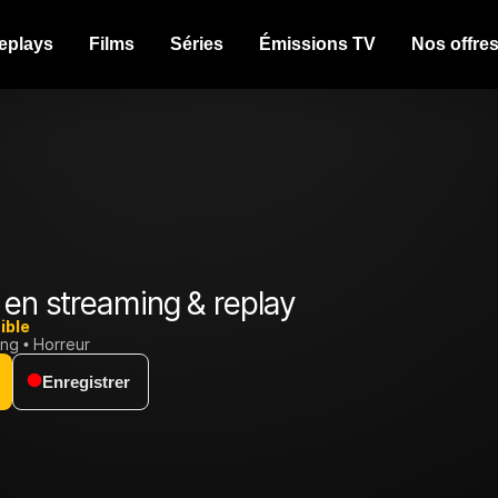
eplays
Films
Séries
Émissions TV
Nos offre
en streaming & replay
ible
ing
Horreur
Enregistrer