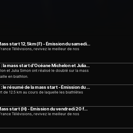
Milan-Cortina 2026 - Biathlon - Biathlon - Mass start 12,5km (F) - Émission du samedi 21 février
France Télévisions, revivez le meilleur de nos
Milan-Cortina 2026 - Biathlon - Biathlon (F) : la mass start d'Océane Michelon et Julia Simon - Émission du samedi 21 février
n et Julia Simon ont réalisé le doublé sur la mass
ille en biathlon.
Milan-Cortina 2026 - Biathlon - Biathlon (F) : le résumé de la mass start - Émission du samedi 21 février
 de 12.5 km au cours de laquelle les biathlètes
Milan-Cortina 2026 - Biathlon - Biathlon - Mass start (H) - Émission du vendredi 20 février
France Télévisions, revivez le meilleur de nos