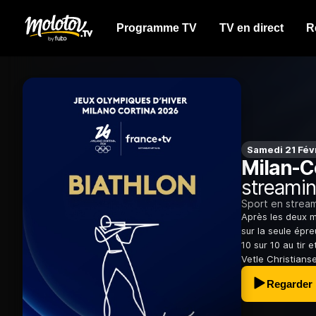
Programme TV
TV en direct
R
Samedi 21 Fév
Milan-C
streamin
Sport en strea
Après les deux mé
sur la seule épre
10 sur 10 au tir 
Vetle Christianse
Regarder