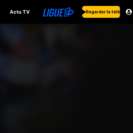
Actu TV
s
Regarder la télé