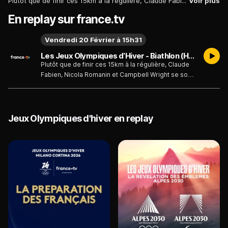
Plutôt que de finir ces 15km à la régulière, Claude Fabien, Nicola Romanin et Campbell Wright se sont lancés un défi : jouer leur position sur un ultime sprint. Le résultat ? Le Français finit 27e, l'Italien 28e et l'Américain 29e.
Voir plus
En replay sur france.tv
Vendredi 20 Février à 15h31
Les Jeux Olympiques d’Hiver - Biathlon (H) : qui finira dernier de la mass start ? - Biathlon (H) : qui finira dernier de la mass start ? - Émission du vendredi 20 février
Plutôt que de finir ces 15km à la régulière, Claude
Fabien, Nicola Romanin et Campbell Wright se sont
lancés un défi : jouer leur position sur un ultime
sprint. Le résultat ? Le Français finit 27e, l'Italien 28e
et l'Américain 29e.
Jeux Olympiques d'hiver en replay