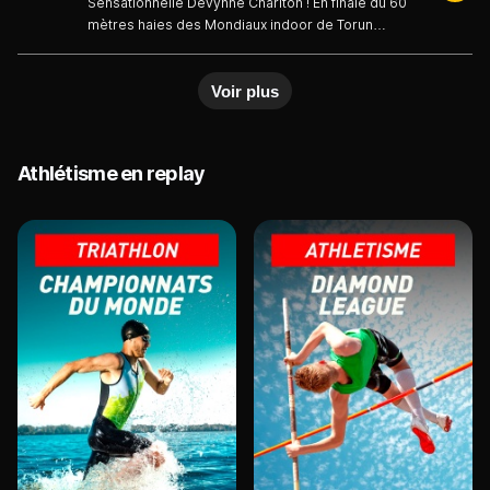
Sensationnelle Devynne Charlton ! En finale du 60
mètres haies des Mondiaux indoor de Torun
(Pologne), la Bahaméenne signe un chrono de
7"65, égalant le record du monde de la distance.
Voir plus
Elle est bien entendu titrée devant la Néerlandaise
Nadine Visser (7"73.723) et la Polonaise Pia
Skrzyszowska (7"73.728)
Athlétisme en replay