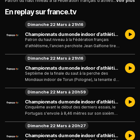
Patron du haut niveau à la Fédération français d'athlétisme, l'ancien perchiste Jean Galfione tire le bilan des Mondiaux indoor de l'équipe de France au micro de France.tv.
Voir plus
En replay sur france.tv
Dimanche 22 Mars à 21h16
Championnats du monde indoor d’athlétisme - Extraits et bonus - Jean Galfione tire le bilan de l'équipe de France : "On continue à travailler" - Émission du dimanche 22 mars
Patron du haut niveau à la Fédération français
d'athlétisme, l'ancien perchiste Jean Galfione tire
le bilan des Mondiaux indoor de l'équipe de France
Dimanche 22 Mars à 21h16
au micro de France.tv.
Championnats du monde indoor d’athlétisme - Extraits et bonus - Saut à la perche (F) - Marie-Julie Bonnin : "J'espère sauter plus haut prochainement" - Émission du dimanche 22 mars
Septième de la finale du saut à la perche des
Mondiaux indoor de Torun (Pologne), la tenante du
titre Marie-Julie Bonnin se confie au micro de
Dimanche 22 Mars à 20h59
France.tv.
Championnats du monde indoor d’athlétisme - Extraits et bonus - Saut en longueur (H) : le Portugais Gerson Baldé fait le coup du sixième essai pour l'emporter - Émission du dimanche 22 mars
Cinquième avant le début des derniers essais, le
Portugais s'envole à 8,46 mètres sur son sixième
bond et devient champion du monde indoor du
Dimanche 22 Mars à 20h27
saut en longueur. L'Italien Mattia Furlani (8,39 m)
prend l'"argent, le Bulgare Bozhidar Saraboyukov
Championnats du monde indoor d’athlétisme - Extraits et bonus - 60m haies (F) : la Bahaméenne Devynne Charlton égale le record du monde en 7"65 - Émission du dimanche 22 mars
(8,31 m) le bronze.