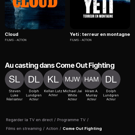
Cloud
Yeti : terreur en montagne
FILMS
ACTION
FILMS
ACTION
Au casting dans Come Out Fighting
Steven
Dolph
Kellan Lutz
Michael Jai
Hiram A.
Dolph
Luke
Lundgren
Acteur
White
Murray
Lundgren
Réalisateur
Acteur
Acteur
Acteur
Acteur
Regarder la TV en direct
/
Programme TV
/
Films en streaming
/
Action
/
Come Out Fighting