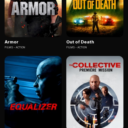
Armor
Out of Death
FILMS
ACTION
FILMS
ACTION