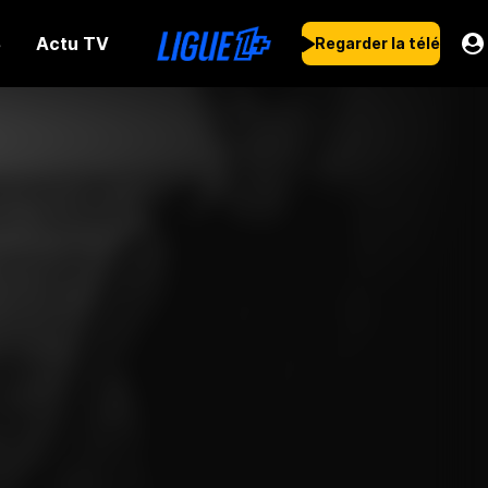
Actu TV
s
Regarder la télé