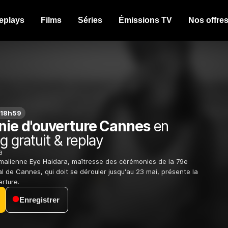
eplays
Films
Séries
Émissions TV
Nos offre
 18h59
ie d'ouverture Cannes
en
g gratuit & replay
a
-malienne Eye Haidara, maîtresse des cérémonies de la 79e
al de Cannes, qui doit se dérouler jusqu'au 23 mai, présente la
rture.
Enregistrer