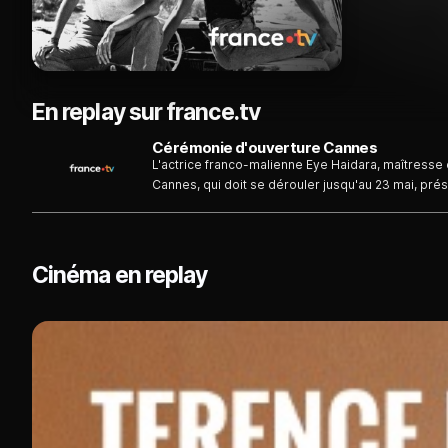
En replay sur france.tv
Cérémonie d'ouverture Cannes
L'actrice franco-malienne Eye Haidara, maîtresse
Cannes, qui doit se dérouler jusqu'au 23 mai, pré
invités prestigieux et premiers temps forts du fest
cinéaste sud-coréen Park Chan-wook, réalisateur
Cinéma en replay