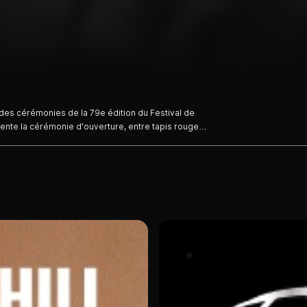
 des cérémonies de la 79e édition du Festival de
sente la cérémonie d'ouverture, entre tapis rouge,
ival. Le Le président du jury est cette année le
 de "Mademoiselle" et de "Decision to Leave".