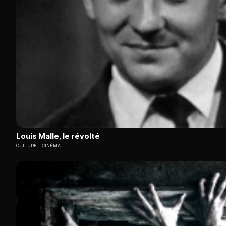
Louis Malle, le révolté
CULTURE
CINÉMA