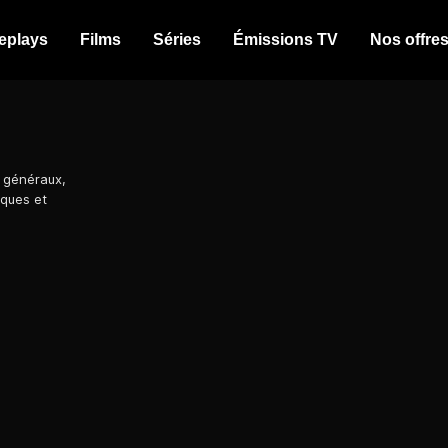
eplays
Films
Séries
Émissions TV
Nos offre
 généraux,
iques et