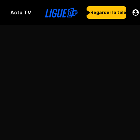
Actu TV
s
Regarder la télé