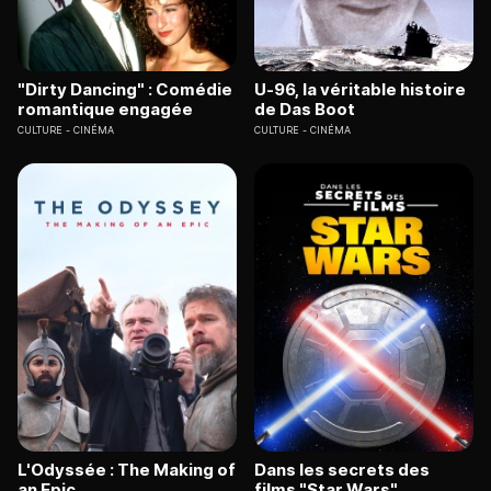
"Dirty Dancing" : Comédie
U-96, la véritable histoire
romantique engagée
de Das Boot
CULTURE
CINÉMA
CULTURE
CINÉMA
L'Odyssée : The Making of
Dans les secrets des
an Epic
films "Star Wars"