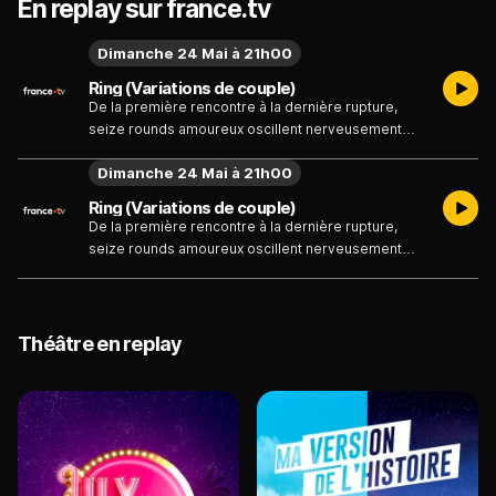
En replay sur france.tv
Dimanche 24 Mai à 21h00
Ring (Variations de couple)
De la première rencontre à la dernière rupture,
seize rounds amoureux oscillent nerveusement
entre rire et drame. Amants, parents, étrangers,
Dimanche 24 Mai à 21h00
divorcés, veufs, maris et femmes se débattent
avec leurs pulsions, leurs éducations, leurs idéaux.
Ring (Variations de couple)
D'une étincelle se propage un feu, d'un malentendu
De la première rencontre à la dernière rupture,
éclate une guerre, malgré les efforts surhumains
seize rounds amoureux oscillent nerveusement
de chacun pour aimer l'autre et s'aimer soi-même.
entre rire et drame. Amants, parents, étrangers,
divorcés, veufs, maris et femmes se débattent
avec leurs pulsions, leurs éducations, leurs idéaux.
D'une étincelle se propage un feu, d'un malentendu
Théâtre en replay
éclate une guerre, malgré les efforts surhumains
de chacun pour aimer l'autre et s'aimer soi-même.