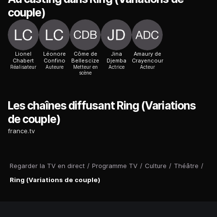
couple)
Lionel
Léonore
Côme de
Jina
Amaury de
Chabert
Confino
Bellescize
Djemba
Crayencour
Réalisateur
Auteure
Metteur en
Actrice
Acteur
scène
Les chaînes diffusant Ring (Variations
de couple)
france.tv
Regarder la TV en direct
/
Programme TV
/
Culture
/
Théâtre
/
Ring (Variations de couple)