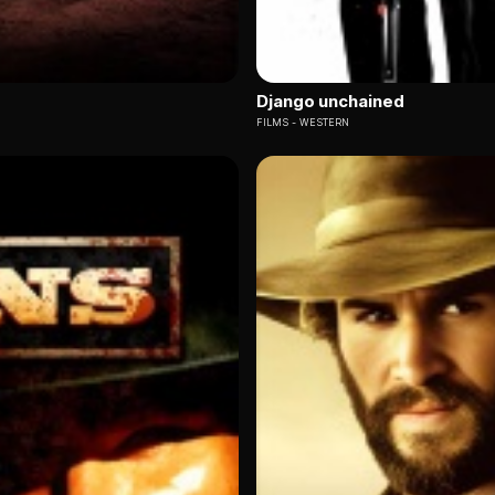
Django unchained
FILMS
WESTERN