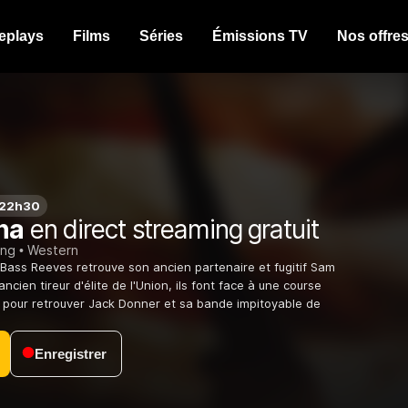
eplays
Films
Séries
Émissions TV
Nos offre
 22h30
na
en direct streaming gratuit
ing
Western
t Bass Reeves retrouve son ancien partenaire et fugitif Sam
ncien tireur d'élite de l'Union, ils font face à une course
 pour retrouver Jack Donner et sa bande impitoyable de
Enregistrer