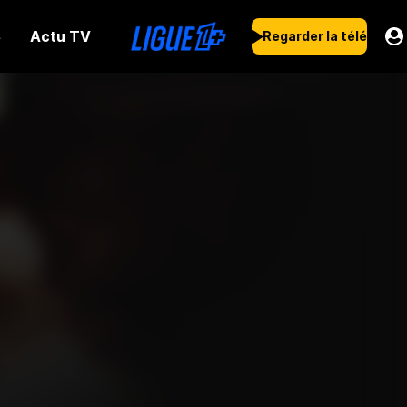
Actu TV
s
Regarder la télé