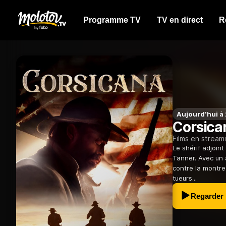
Programme TV
TV en direct
R
Aujourd'hui à
Corsica
Films en stream
Le shérif adjoin
Tanner. Avec un a
contre la montre
tueurs...
Regarder