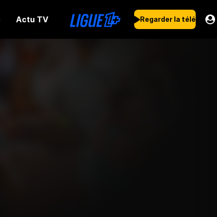
Actu TV
s
Regarder la télé