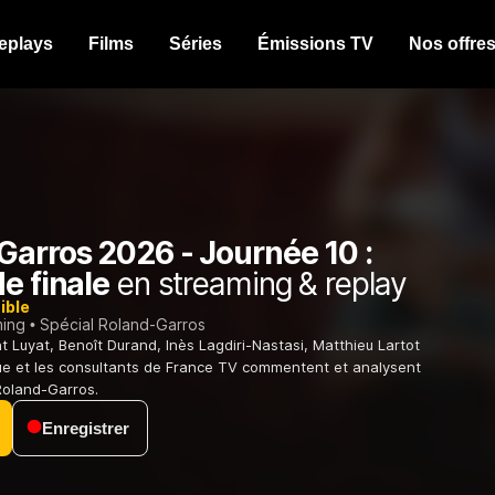
eplays
Films
Séries
Émissions TV
Nos offre
Garros 2026 - Journée 10 :
e finale
en streaming & replay
ible
ming
Spécial Roland-Garros
t Luyat, Benoît Durand, Inès Lagdiri-Nastasi, Matthieu Lartot
ue et les consultants de France TV commentent et analysent
Roland-Garros.
Enregistrer