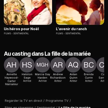
Un héros pour Noël
L'avenir du ranch
FILMS
SENTIMENTAL
FILMS
SENTIMENTAL
Au casting dans La fille de la mariée
Annette
Halston
Marcia Gay
Andrew
Aidan
Brenda
Cara
Haywood-
Sage
Harden
Richardson
Quinn
Currin
Santa
Carter
Actrice
Actrice
Acteur
Acteur
Acteur
Acteur
Réalisateur
Regarder la TV en direct
/
Programme TV
/
Films en streaming
/
Sentimental
/
La fille de la mariée