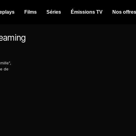
eplays
Films
Séries
Émissions TV
Nos offre
reaming
ille",
re de