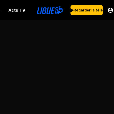
Actu TV
s
Regarder la télé