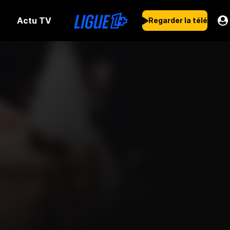
Actu TV
s
Regarder la télé