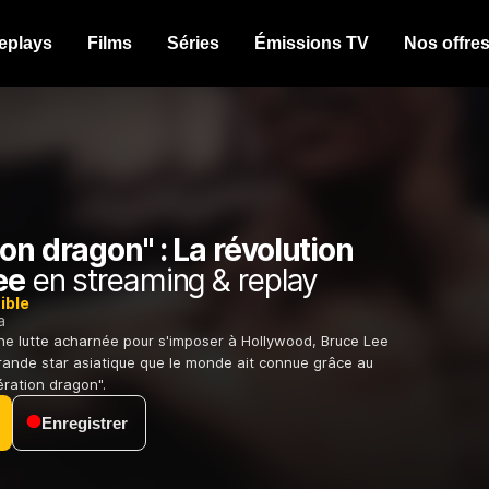
eplays
Films
Séries
Émissions TV
Nos offre
on dragon" : La révolution
ee
en streaming & replay
ible
a
ne lutte acharnée pour s'imposer à Hollywood, Bruce Lee
grande star asiatique que le monde ait connue grâce au
ation dragon".
Enregistrer