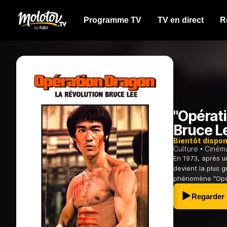
Programme TV
TV en direct
R
"Opérati
Bruce L
Bientôt dispon
Culture
Ciném
En 1973, après u
devient la plus 
phénomène "Opér
Regarder