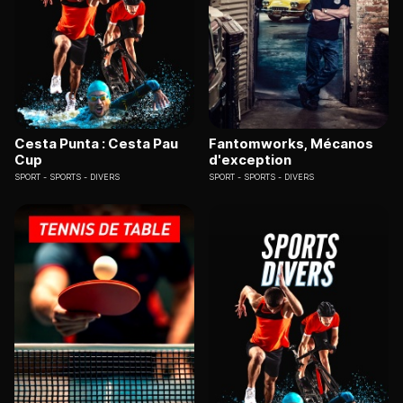
Cesta Punta : Cesta Pau
Fantomworks, Mécanos
Cup
d'exception
SPORT
SPORTS - DIVERS
SPORT
SPORTS - DIVERS