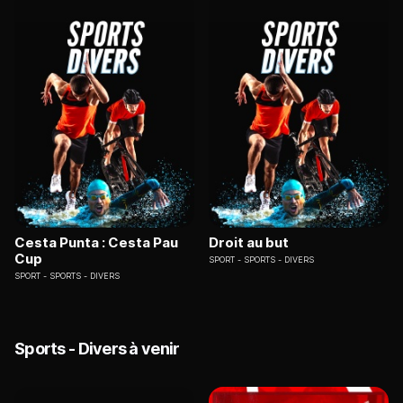
Cesta Punta : Cesta Pau
Droit au but
Cup
SPORT
SPORTS - DIVERS
SPORT
SPORTS - DIVERS
Sports - Divers à venir