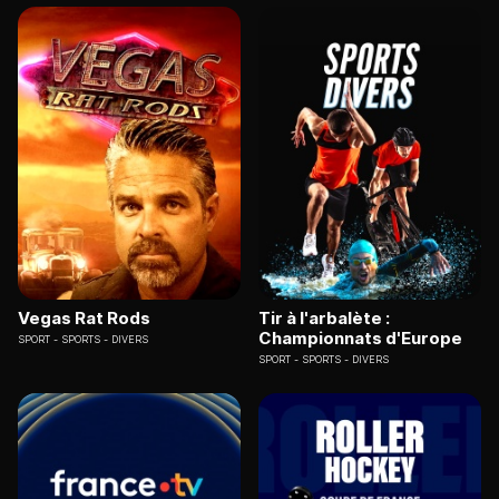
Vegas Rat Rods
Tir à l'arbalète :
Championnats d'Europe
SPORT
SPORTS - DIVERS
SPORT
SPORTS - DIVERS