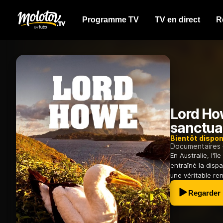
Programme TV
TV en direct
R
Lord How
sanctua
Bientôt dispon
Documentaires
En Australie, l'
entraîné la dispa
une véritable re
Regarder