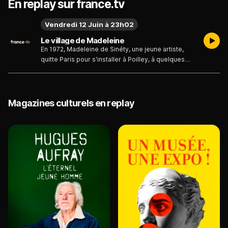
En replay sur france.tv
Vendredi 12 Juin à 23h02
Le village de Madeleine
En 1972, Madeleine de Sinéty, une jeune artiste,
quitte Paris pour s'installer à Poilley, à quelques
dizaines de kilomètres au nord de Rennes.
Pendant dix ans, elle photographie jour après jour
la vie du bourg et des champs, un microcosme
rural en pleine mutation, à l'orée de la modernité.
Magazines culturels en replay
Son oeuvre puissante, constituée de 56 356
clichés, montre les couleurs d'une France
aujourd'hui disparue.