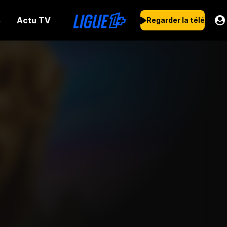
Actu TV
s
Regarder la télé