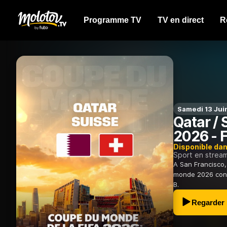
Programme TV
TV en direct
R
Samedi 13 Jui
Qatar /
2026 - F
Disponible da
Sport en strea
A San Francisco,
monde 2026 cont
B.
Regarder