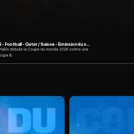
Qatar / Suisse : Coupe du monde FIFA 2026 - Football - Qatar / Suisse - Émission du samedi 13 juin
t Yakin débute la Coupe du monde 2026 contre une
oupe B.