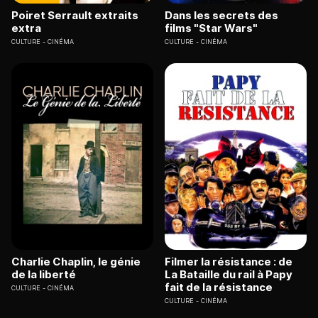
Poiret Serrault extraits
Dans les secrets des
extra
films "Star Wars"
CULTURE
CINÉMA
CULTURE
CINÉMA
Charlie Chaplin, le génie
Filmer la résistance : de
de la liberté
La Bataille du rail à Papy
fait de la résistance
CULTURE
CINÉMA
CULTURE
CINÉMA