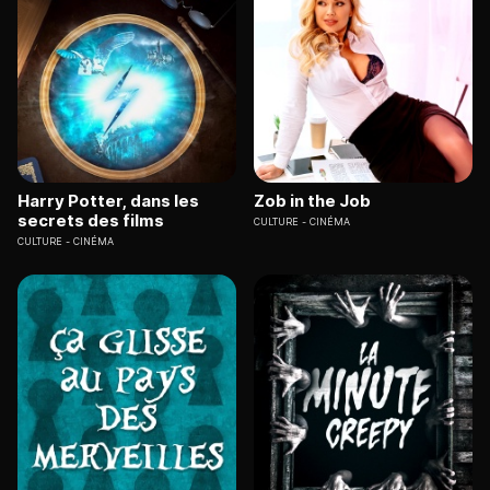
Harry Potter, dans les
Zob in the Job
secrets des films
CULTURE
CINÉMA
CULTURE
CINÉMA