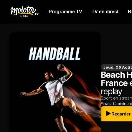
Programme TV
TV en direct
R
Jeudi 06 Août
Beach H
France
e
replay
Sport en strea
Finale féminine
Regarder