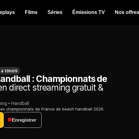
eplays
Films
Séries
Émissions TV
Nos offre
 à 13h05
andball : Championnats de
n direct streaming gratuit &
ming
Handball
 des championnats de France de beach handball 2026.
Enregistrer