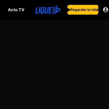
Actu TV
s
Regarder la télé