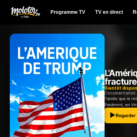
Programme TV
TV en direct
R
L'Améri
fracture
Bientôt dispon
Documentaires
Tandis que le re
Piedmont, en Vi
Regarder