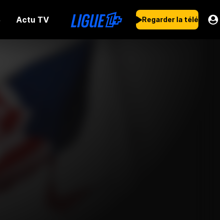
Actu TV
s
Regarder la télé