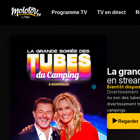
Programme TV
TV en direct
R
La gran
en strea
Bientôt dispon
Divertissement
Au son des tubes 
divertissement t
campings
Regarder