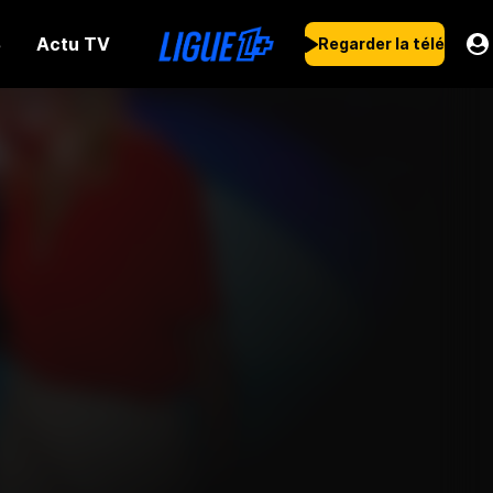
Actu TV
s
Regarder la télé