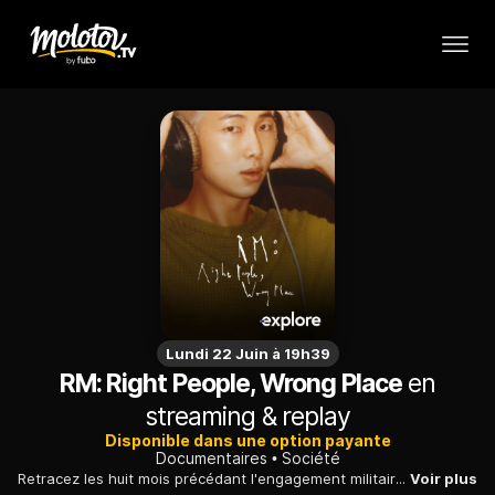
Lundi 22 Juin à 19h39
RM: Right People, Wrong Place
en
streaming & replay
Disponible dans une option payante
Documentaires
Société
Retracez les huit mois précédant l'engagement militaire de RM, leader de BTS, et la création de son second album solo. Le documentaire explore intimement la dualité entre Kim Namjoon et RM, entre sentiment d'appartenance et d'inadéquation, dans une quête sincère et profonde d'authenticité et d'introspection.
Voir plus