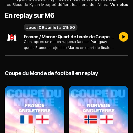
Les Bleus de Kylian Mbappé défient les Lions de l’Atlas d'Achraf Hakimi ! C'est sur la pelouse survoltée du Boston Stadium que va se jouer cette affiche explosive qui fait vibrer toute la planète football pour ce match au sommet. Ce duel aura d'ailleurs un parfum unique de retrouvailles légendaires : les deux anciens coéquipiers et amis vont se livrer un face-à-face électrique sur le terrain, une véritable finale avant l'heure ! Après un match très physique contre le Paraguay (1-0), l’Équipe de France a réussi à décrocher son billet. Mais la marche suivante s'annonce monumentale face au Maroc, auteur d'un parcours tout simplement exceptionnel dans cette compétition après avoir balayé le Canada (3-0). Les hommes de Didier Deschamps parviendront-ils à briser une nouvelle fois le rêve marocain, ou assisterons-nous à un exploit historique ? Quelle équipe fera chavirer ses supporters pour une place dans le dernier carré ? Regardez France - Maroc en direct streaming et replay directement sur Molotov.
Voir plus
En replay sur M6
Jeudi 09 Juillet à 21h50
France / Maroc : Quart de finale de Coupe du monde FIFA 2026 - Football - France / Maroc - Émission du jeudi 9 juillet
C'est après un match rugueux face au Paraguay
que la France a rejoint le Maroc en quart de finale.
De nombreux joueurs des deux sélections se
côtoient dans les grands clubs européens.
Coupe du Monde de football en replay