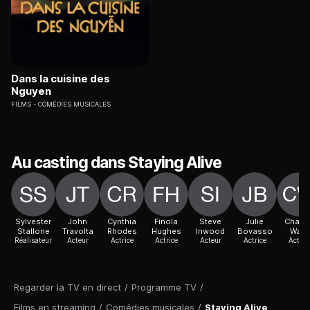
Dans la cuisine des
Nguyen
FILMS
COMÉDIES MUSICALES
Au casting dans Staying Alive
Sylvester
John
Cynthia
Finola
Steve
Julie
Charle
Stallone
Travolta
Rhodes
Hughes
Inwood
Bovasso
Ward
Réalisateur
Acteur
Actrice
Actrice
Acteur
Actrice
Acteur
Regarder la TV en direct
/
Programme TV
/
Films en streaming
/
Comédies musicales
/
Staying Alive