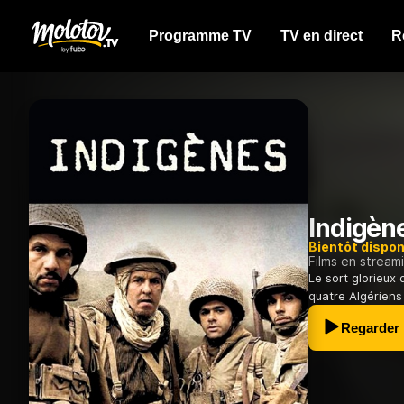
Programme TV
TV en direct
R
Indigèn
Bientôt dispon
Films en stream
Le sort glorieux
quatre Algériens
Regarder