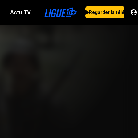
Actu TV
s
Regarder la télé