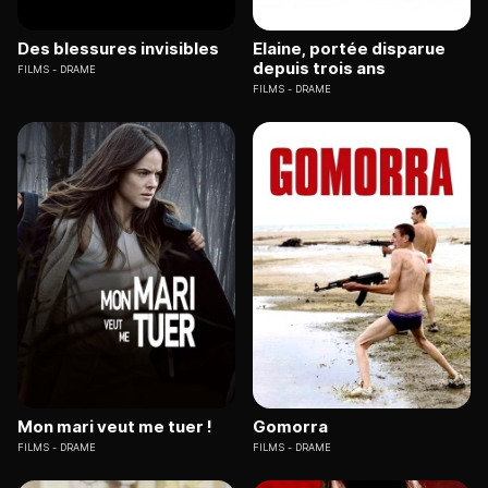
Des blessures invisibles
Elaine, portée disparue
depuis trois ans
FILMS
DRAME
FILMS
DRAME
Mon mari veut me tuer !
Gomorra
FILMS
DRAME
FILMS
DRAME