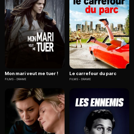
Mon mari veut me tuer !
Le carrefour du parc
FILMS
DRAME
FILMS
DRAME