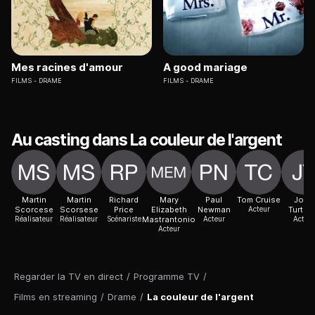
Mes racines d'amour
A good mariage
FILMS
DRAME
FILMS
DRAME
Au casting dans La couleur de l'argent
Martin
Martin
Richard
Mary
Paul
Tom Cruise
John
Scorcese
Scorsese
Price
Elizabeth
Newman
Acteur
Turtur
Réalisateur
Réalisateur
Scénariste
Mastrantonio
Acteur
Acteur
Acteur
Regarder la TV en direct
/
Programme TV
/
Films en streaming
/
Drame
/
La couleur de l'argent