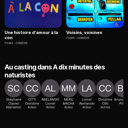
Une histoire d'amour à la
Voisins, voisines
con
FILMS
COMÉDIE
FILMS
COMÉDIE
Au casting dans A dix minutes des
naturistes
Stéphane
CITTI
ABELANSKI
MERIL
Lionel
Christine
Bruno Ri
Clavier
Christine
Lionel
MACHA
Abelanski
Citti
Acteur
Réalisateur
Acteur
Acteur
Acteur
Acteur
Actrice