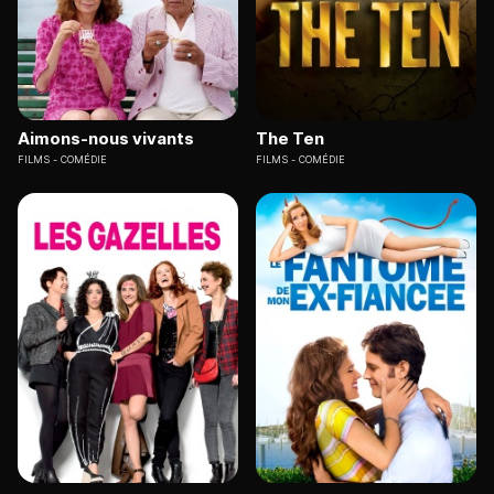
Aimons-nous vivants
The Ten
FILMS
COMÉDIE
FILMS
COMÉDIE