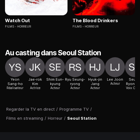
Watch Out
The Blood Drinkers
FILMS
HORREUR
FILMS
HORREUR
Au casting dans Seoul Station
Yeon
Jae-rok
Shim Eun-
Ryu Seung-
Hyuk-jin
Lee Joon
Seung
Sang-ho
Kim
kyung
ryong
Jang
Acteur
Ryong 
Réalisateur
Actrice
Acteur
Acteur
Acteur
Voix Off
Regarder la TV en direct
/
Programme TV
/
Films en streaming
/
Horreur
/
Seoul Station