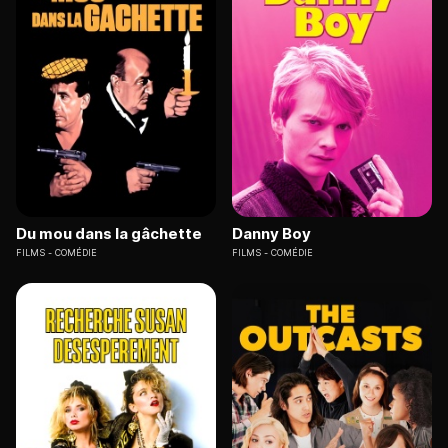
Du mou dans la gâchette
Danny Boy
FILMS
COMÉDIE
FILMS
COMÉDIE