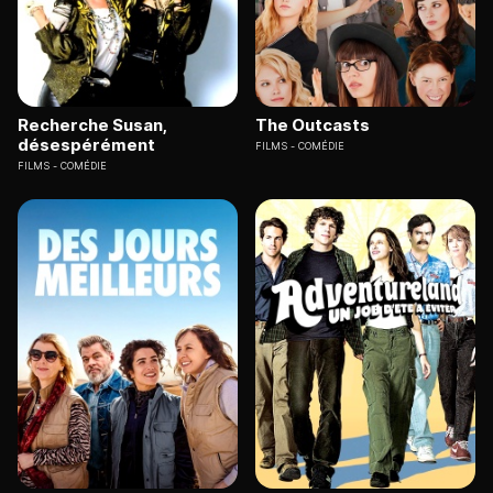
Recherche Susan,
The Outcasts
désespérément
FILMS
COMÉDIE
FILMS
COMÉDIE