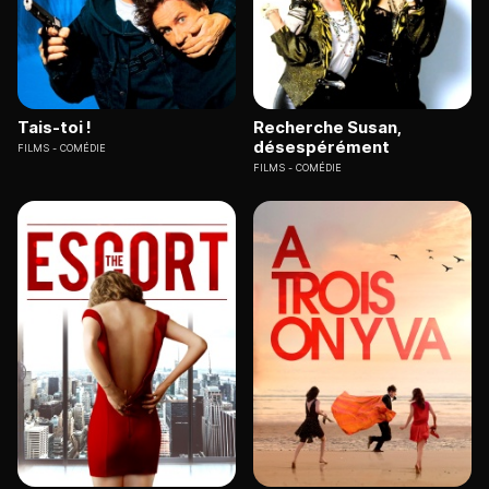
Tais-toi !
Recherche Susan,
désespérément
FILMS
COMÉDIE
FILMS
COMÉDIE