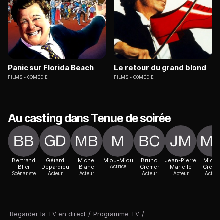
Panic sur Florida Beach
Le retour du grand blond
FILMS
COMÉDIE
FILMS
COMÉDIE
Au casting dans Tenue de soirée
Bertrand
Gérard
Michel
Miou-Miou
Bruno
Jean-Pierre
Miche
Blier
Depardieu
Blanc
Actrice
Cremer
Marielle
Creto
Scénariste
Acteur
Acteur
Acteur
Acteur
Acteur
Regarder la TV en direct
/
Programme TV
/