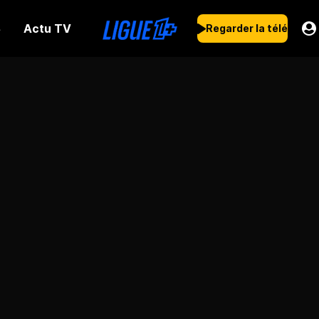
Actu TV
s
Regarder la télé