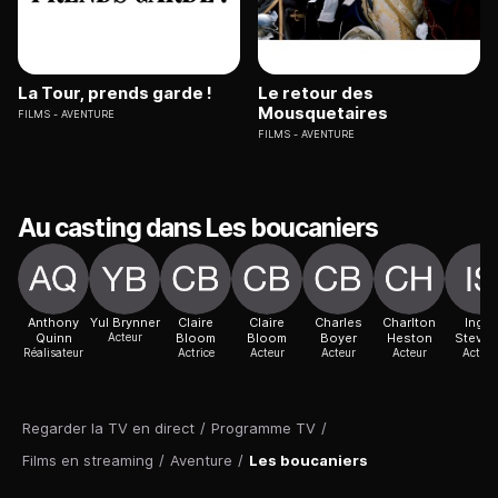
La Tour, prends garde !
Le retour des
Mousquetaires
FILMS
AVENTURE
FILMS
AVENTURE
Au casting dans Les boucaniers
Anthony
Yul Brynner
Claire
Claire
Charles
Charlton
Inger
Quinn
Acteur
Bloom
Bloom
Boyer
Heston
Steve
Réalisateur
Actrice
Acteur
Acteur
Acteur
Actric
Regarder la TV en direct
/
Programme TV
/
Films en streaming
/
Aventure
/
Les boucaniers