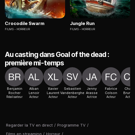
Crocodile Swarm
Jungle Run
FILMS
HORREUR
FILMS
HORREUR
Au casting dans Goal of the dead :
première mi-temps
Benjamin
Alban
Xavier
Sebastien
Jenny
Fabrice
Charli
Rocher
Lenoir
Laurent
Vandenberghe
Arasse
Colson
Brune
Réalisateur
Acteur
Acteur
Acteur
Actrice
Acteur
Actric
Regarder la TV en direct
/
Programme TV
/
Films en streaming
/
Horreur
/