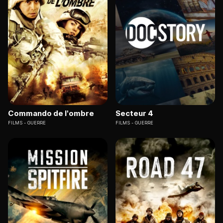
Commando de l'ombre
Secteur 4
FILMS
GUERRE
FILMS
GUERRE