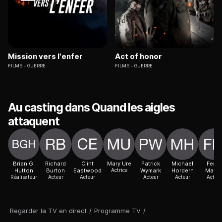
Mission vers l'enfer
Act of honor
FILMS
GUERRE
FILMS
GUERRE
Au casting dans Quand les aigles
attaquent
Brian G.
Richard
Clint
Mary Ure
Patrick
Michael
Ferdy
Hutton
Burton
Eastwood
Actrice
Wymark
Hordern
Mayn
Réalisateur
Acteur
Acteur
Acteur
Acteur
Acteur
Regarder la TV en direct
/
Programme TV
/