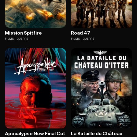
Mission Spitfire
Road 47
FILMS
GUERRE
FILMS
GUERRE
Apocalypse Now Final Cut
La Bataille du Château