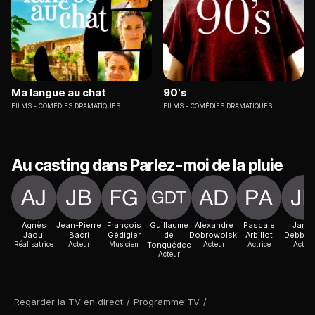
Ma langue au chat
90's
FILMS
COMÉDIES DRAMATIQUES
FILMS
COMÉDIES DRAMATIQUES
Au casting dans Parlez-moi de la pluie
Agnès
Jean-Pierre
François
Guillaume
Alexandre
Pascale
Jamel
Jaoui
Bacri
Gédigier
de
Dobrowolski
Arbillot
Debbou
Réalisatrice
Acteur
Musicien
Tonquédec
Acteur
Actrice
Acteur
Acteur
Regarder la TV en direct
/
Programme TV
/