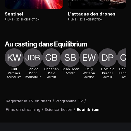
Sentinel
L'attaque des drones
FILMS
SCIENCE-FICTION
FILMS
SCIENCE-FICTION
Au casting dans Equilibrium
Kurt
Jan de
Christian
Sean Bean
Emily
Dominic
Christi
Wimmer
Bont
Bale
Acteur
Watson
Purcell
Kahrma
Scénariste
Réalisateur
Acteur
Actrice
Acteur
Acteur
Regarder la TV en direct
/
Programme TV
/
Films en streaming
/
Science-fiction
/
Equilibrium