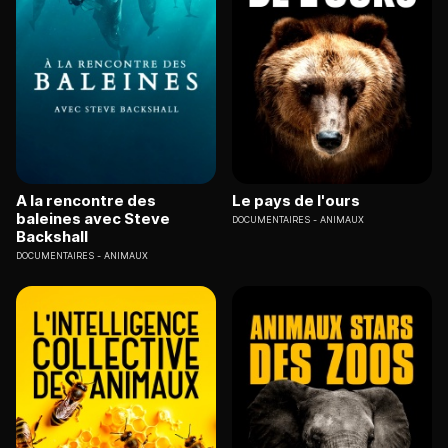
A la rencontre des
Le pays de l'ours
baleines avec Steve
DOCUMENTAIRES
ANIMAUX
Backshall
DOCUMENTAIRES
ANIMAUX