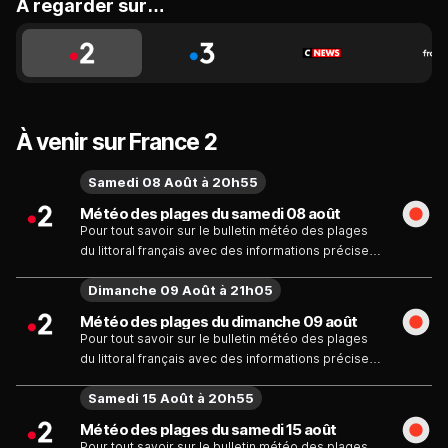
A regarder sur…
À venir sur France 2
Samedi 08 Août à 20h55
Météo des plages du samedi 08 août
Pour tout savoir sur le bulletin météo des plages
du littoral français avec des informations précises
et exactes sur la température de l'eau et la qualité
Dimanche 09 Août à 21h05
de l'ensoleillement.
Météo des plages du dimanche 09 août
Pour tout savoir sur le bulletin météo des plages
du littoral français avec des informations précises
et exactes sur la température de l'eau et la qualité
Samedi 15 Août à 20h55
de l'ensoleillement.
Météo des plages du samedi 15 août
Pour tout savoir sur le bulletin météo des plages