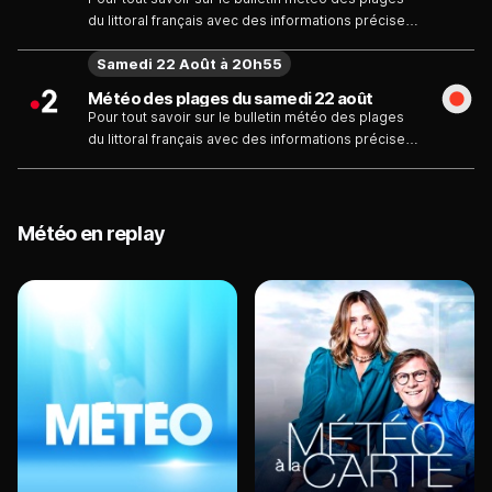
du littoral français avec des informations précises
et exactes sur la température de l'eau et la qualité
Samedi 22 Août à 20h55
de l'ensoleillement.
Météo des plages du samedi 22 août
Pour tout savoir sur le bulletin météo des plages
du littoral français avec des informations précises
et exactes sur la température de l'eau et la qualité
de l'ensoleillement.
Météo en replay