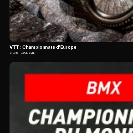
VTT : Championnats d'Europe
SPORT
CYCLISME