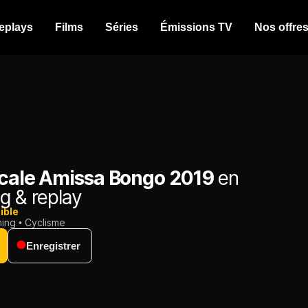
eplays
Films
Séries
Émissions TV
Nos offre
icale Amissa Bongo 2019
en
g & replay
ible
ming
Cyclisme
Enregistrer