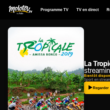
Programme TV
TV en direct
R
La Trop
streamin
Bientôt dispon
Sport en strea
Regarder